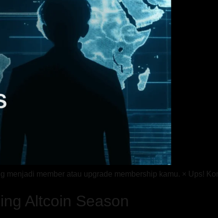
bung menjadi member atau upgrade membership kamu. × Ups! K
ing Altcoin Season