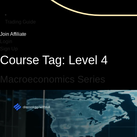
Trading Guide
Join Affiliate
Login
Sign Up
Course Tag:
Level 4
Macroeconomics Series