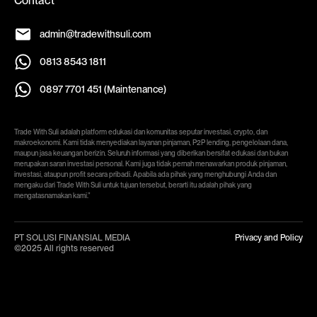
Contact
admin@tradewithsuli.com
0813 8543 1811
0897 7701 451 (Maintenance)
Trade With Suli adalah platform edukasi dan komunitas seputar investasi, crypto, dan
makroekonomi. Kami tidak menyediakan layanan pinjaman, P2P lending, pengelolaan dana,
maupun jasa keuangan berizin. Seluruh informasi yang diberikan bersifat edukasi dan bukan
merupakan saran investasi personal. Kami juga tidak pernah menawarkan produk pinjaman,
investasi, ataupun profit secara pribadi. Apabila ada pihak yang menghubungi Anda dan
mengaku dari Trade With Suli untuk tujuan tersebut, berarti itu adalah pihak yang
mengatasnamakan kami.”
PT SOLUSI FINANSIAL MEDIA
Privacy and Policy
©2025 All rights reserved