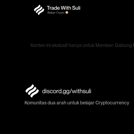
Konten ini ekslusif hanya untuk Member. Gabun
Komunitas dua arah untuk belajar Cryptocurrency