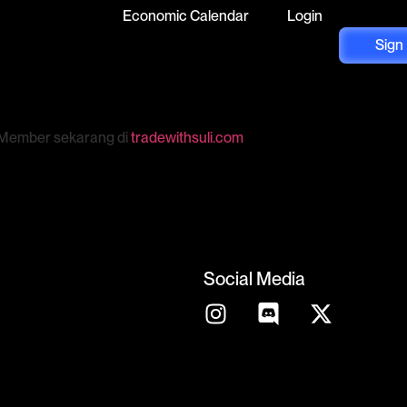
Economic Calendar
Login
Sign
g Member sekarang di
tradewithsuli.com
Social Media