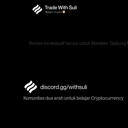
Konten ini ekslusif hanya untuk Member. Gabun
Komunitas dua arah untuk belajar Cryptocurrency