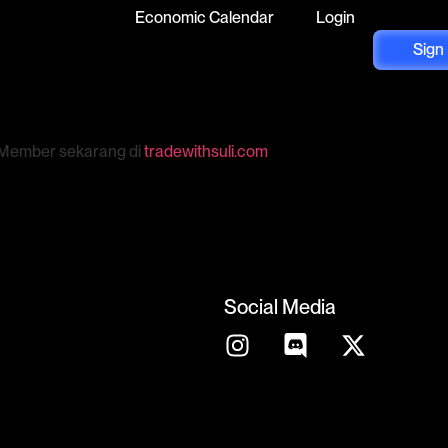
Economic Calendar
Login
Sign
g Member sekarang di
tradewithsuli.com
Social Media