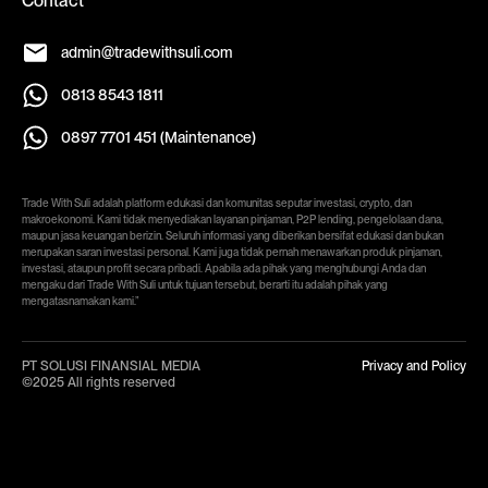
Contact
admin@tradewithsuli.com
0813 8543 1811
0897 7701 451 (Maintenance)
Trade With Suli adalah platform edukasi dan komunitas seputar investasi, crypto, dan
makroekonomi. Kami tidak menyediakan layanan pinjaman, P2P lending, pengelolaan dana,
maupun jasa keuangan berizin. Seluruh informasi yang diberikan bersifat edukasi dan bukan
merupakan saran investasi personal. Kami juga tidak pernah menawarkan produk pinjaman,
investasi, ataupun profit secara pribadi. Apabila ada pihak yang menghubungi Anda dan
mengaku dari Trade With Suli untuk tujuan tersebut, berarti itu adalah pihak yang
mengatasnamakan kami.”
PT SOLUSI FINANSIAL MEDIA
Privacy and Policy
©2025 All rights reserved