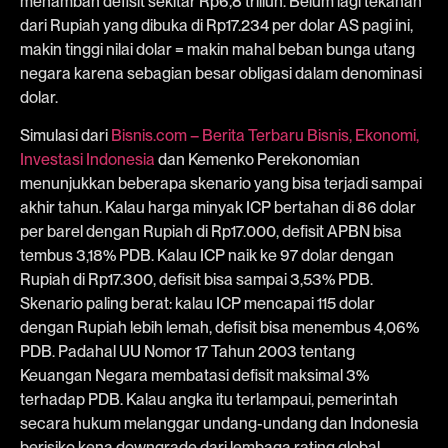
menambah defisit sekitar Rp6,8 triliun. Belum lagi tekanan
dari Rupiah yang dibuka di Rp17.234 per dolar AS pagi ini,
makin tinggi nilai dolar = makin mahal beban bunga utang
negara karena sebagian besar obligasi dalam denominasi
dolar.
Simulasi dari
Bisnis.com – Berita Terbaru Bisnis, Ekonomi,
Investasi Indonesia
dan Kemenko Perekonomian
menunjukkan beberapa skenario yang bisa terjadi sampai
akhir tahun. Kalau harga minyak ICP bertahan di 86 dolar
per barel dengan Rupiah di Rp17.000, defisit APBN bisa
tembus 3,18% PDB. Kalau ICP naik ke 97 dolar dengan
Rupiah di Rp17.300, defisit bisa sampai 3,53% PDB.
Skenario paling berat: kalau ICP mencapai 115 dolar
dengan Rupiah lebih lemah, defisit bisa menembus 4,06%
PDB. Padahal UU Nomor 17 Tahun 2003 tentang
Keuangan Negara membatasi defisit maksimal 3%
terhadap PDB. Kalau angka itu terlampaui, pemerintah
secara hukum melanggar undang-undang dan Indonesia
berisiko kena downgrade dari lembaga rating global