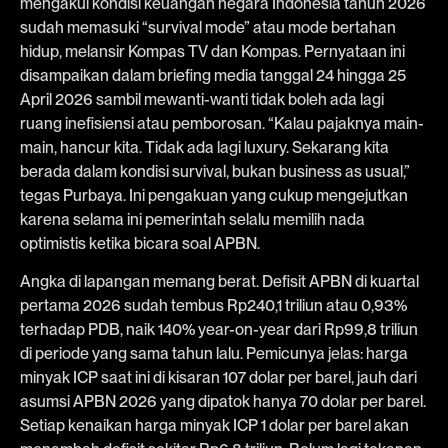
mengakui kondisi keuangan negara Indonesia tahun 2026
sudah memasuki “survival mode” atau mode bertahan
hidup, melansir Kompas TV dan Kompas. Pernyataan ini
disampaikan dalam briefing media tanggal 24 hingga 25
April 2026 sambil mewanti-wanti tidak boleh ada lagi
ruang inefisiensi atau pemborosan. “Kalau pajaknya main-
main, hancur kita. Tidak ada lagi luxury. Sekarang kita
berada dalam kondisi survival, bukan business as usual,”
tegas Purbaya. Ini pengakuan yang cukup mengejutkan
karena selama ini pemerintah selalu memilih nada
optimistis ketika bicara soal APBN.
Angka di lapangan memang berat. Defisit APBN di kuartal
pertama 2026 sudah tembus Rp240,1 triliun atau 0,93%
terhadap PDB, naik 140% year-on-year dari Rp99,8 triliun
di periode yang sama tahun lalu. Pemicunya jelas: harga
minyak ICP saat ini di kisaran 107 dolar per barel, jauh dari
asumsi APBN 2026 yang dipatok hanya 70 dolar per barel.
Setiap kenaikan harga minyak ICP 1 dolar per barel akan