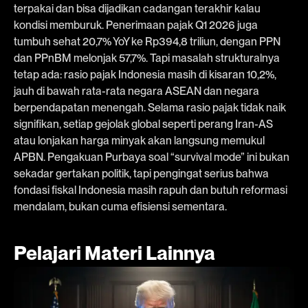
terpakai dan bisa dijadikan cadangan terakhir kalau
kondisi memburuk. Penerimaan pajak Q1 2026 juga
tumbuh sehat 20,7% YoY ke Rp394,8 triliun, dengan PPN
dan PPnBM melonjak 57,7%. Tapi masalah strukturalnya
tetap ada: rasio pajak Indonesia masih di kisaran 10,2%,
jauh di bawah rata-rata negara ASEAN dan negara
berpendapatan menengah. Selama rasio pajak tidak naik
signifikan, setiap gejolak global seperti perang Iran-AS
atau lonjakan harga minyak akan langsung memukul
APBN. Pengakuan Purbaya soal “survival mode” ini bukan
sekadar gertakan politik, tapi pengingat serius bahwa
fondasi fiskal Indonesia masih rapuh dan butuh reformasi
mendalam, bukan cuma efisiensi sementara.
Pelajari Materi Lainnya