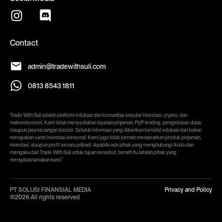
Contact
admin@tradewithsuli.com
0813 8543 1811
Trade With Suli adalah platform edukasi dan komunitas seputar investasi, crypto, dan
makroekonomi. Kami tidak menyediakan layanan pinjaman, P2P lending, pengelolaan dana,
maupun jasa keuangan berizin. Seluruh informasi yang diberikan bersifat edukasi dan bukan
merupakan saran investasi personal. Kami juga tidak pernah menawarkan produk pinjaman,
investasi, ataupun profit secara pribadi. Apabila ada pihak yang menghubungi Anda dan
mengaku dari Trade With Suli untuk tujuan tersebut, berarti itu adalah pihak yang
mengatasnamakan kami.”
PT SOLUSI FINANSIAL MEDIA
Privacy and Policy
©2026 All rights reserved