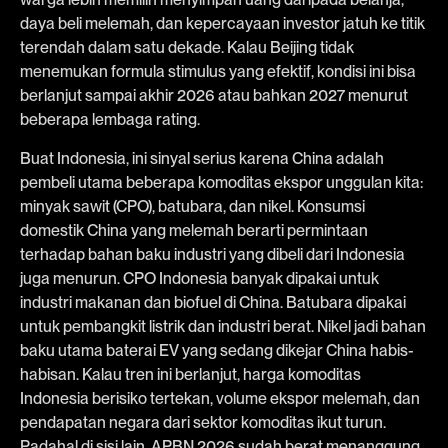
daya beli melemah, dan kepercayaan investor jatuh ke titik
terendah dalam satu dekade. Kalau Beijing tidak
menemukan formula stimulus yang efektif, kondisi ini bisa
berlanjut sampai akhir 2026 atau bahkan 2027 menurut
beberapa lembaga rating.
Buat Indonesia, ini sinyal serius karena China adalah
pembeli utama beberapa komoditas ekspor unggulan kita:
minyak sawit (CPO), batubara, dan nikel. Konsumsi
domestik China yang melemah berarti permintaan
terhadap bahan baku industri yang dibeli dari Indonesia
juga menurun. CPO Indonesia banyak dipakai untuk
industri makanan dan biofuel di China. Batubara dipakai
untuk pembangkit listrik dan industri berat. Nikel jadi bahan
baku utama baterai EV yang sedang dikejar China habis-
habisan. Kalau tren ini berlanjut, harga komoditas
Indonesia berisiko tertekan, volume ekspor melemah, dan
pendapatan negara dari sektor komoditas ikut turun.
Padahal di sisi lain, APBN 2026 sudah berat menanggung