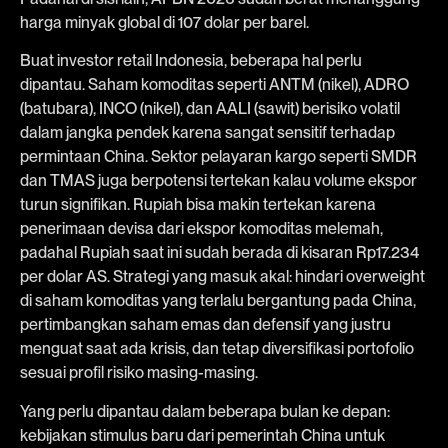
harga minyak global di 107 dolar per barel.
Buat investor retail Indonesia, beberapa hal perlu
dipantau. Saham komoditas seperti ANTM (nikel), ADRO
(batubara), INCO (nikel), dan AALI (sawit) berisiko volatil
dalam jangka pendek karena sangat sensitif terhadap
permintaan China. Sektor pelayaran kargo seperti SMDR
dan TMAS juga berpotensi tertekan kalau volume ekspor
turun signifikan. Rupiah bisa makin tertekan karena
penerimaan devisa dari ekspor komoditas melemah,
padahal Rupiah saat ini sudah berada di kisaran Rp17.234
per dolar AS. Strategi yang masuk akal: hindari overweight
di saham komoditas yang terlalu bergantung pada China,
pertimbangkan saham emas dan defensif yang justru
menguat saat ada krisis, dan tetap diversifikasi portofolio
sesuai profil risiko masing-masing.
Yang perlu dipantau dalam beberapa bulan ke depan:
kebijakan stimulus baru dari pemerintah China untuk