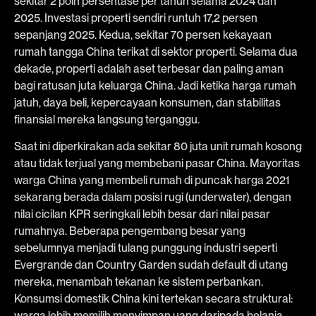
sekitar 2 poin persentase per tahun selama 2024 dan
2025. Investasi properti sendiri runtuh 17,2 persen
sepanjang 2025. Kedua, sekitar 70 persen kekayaan
rumah tangga China terikat di sektor properti. Selama dua
dekade, properti adalah aset terbesar dan paling aman
bagi ratusan juta keluarga China. Jadi ketika harga rumah
jatuh, daya beli, kepercayaan konsumen, dan stabilitas
finansial mereka langsung terganggu.
Saat ini diperkirakan ada sekitar 80 juta unit rumah kosong
atau tidak terjual yang membebani pasar China. Mayoritas
warga China yang membeli rumah di puncak harga 2021
sekarang berada dalam posisi rugi (underwater), dengan
nilai cicilan KPR seringkali lebih besar dari nilai pasar
rumahnya. Beberapa pengembang besar yang
sebelumnya menjadi tulang punggung industri seperti
Evergrande dan Country Garden sudah default di utang
mereka, menambah tekanan ke sistem perbankan.
Konsumsi domestik China kini tertekan secara struktural:
warga lebih memilih menyimpan uang daripada belanja,