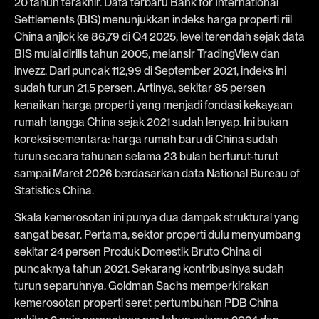
20 tahun terakhir. Data terbaru Bank for International
Settlements (BIS) menunjukkan indeks harga properti riil
China anjlok ke 86,79 di Q4 2025, level terendah sejak data
BIS mulai dirilis tahun 2005, melansir TradingView dan
invezz. Dari puncak 112,99 di September 2021, indeks ini
sudah turun 21,5 persen. Artinya, sekitar 85 persen
kenaikan harga properti yang menjadi fondasi kekayaan
rumah tangga China sejak 2021 sudah lenyap. Ini bukan
koreksi sementara: harga rumah baru di China sudah
turun secara tahunan selama 23 bulan berturut-turut
sampai Maret 2026 berdasarkan data National Bureau of
Statistics China.
Skala kemerosotan ini punya dua dampak struktural yang
sangat besar. Pertama, sektor properti dulu menyumbang
sekitar 24 persen Produk Domestik Bruto China di
puncaknya tahun 2021. Sekarang kontribusinya sudah
turun separuhnya. Goldman Sachs memperkirakan
kemerosotan properti seret pertumbuhan PDB China