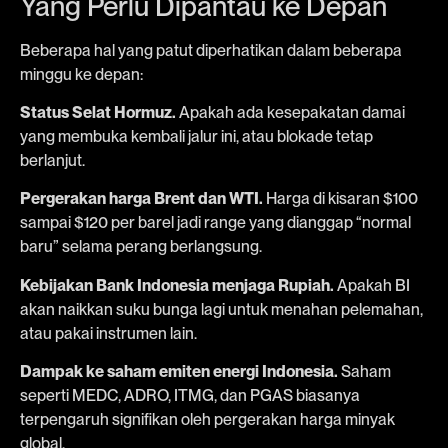
Yang Perlu Dipantau ke Depan
Beberapa hal yang patut diperhatikan dalam beberapa
minggu ke depan:
Status Selat Hormuz.
Apakah ada kesepakatan damai
yang membuka kembali jalur ini, atau blokade tetap
berlanjut.
Pergerakan harga Brent dan WTI.
Harga di kisaran $100
sampai $120 per barel jadi range yang dianggap “normal
baru” selama perang berlangsung.
Kebijakan Bank Indonesia menjaga Rupiah.
Apakah BI
akan naikkan suku bunga lagi untuk menahan pelemahan,
atau pakai instrumen lain.
Dampak ke saham emiten energi Indonesia.
Saham
seperti MEDC, ADRO, ITMG, dan PGAS biasanya
terpengaruh signifikan oleh pergerakan harga minyak
global.